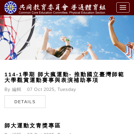
Toggl
navig
114-1學期 師大瘋運動- 推動國立臺灣師範
大學觀賞運動賽事與表演補助事項
By
編輯
07 Oct 2025, Tuesday
DETAILS
師大運動文青獎專區